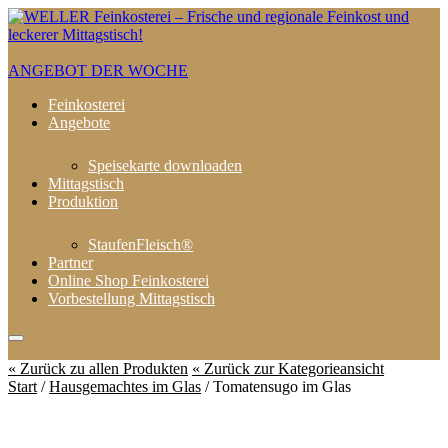
ANGEBOT DER WOCHE
Feinkosterei
Angebote
Speisekarte downloaden
Mittagstisch
Produktion
StaufenFleisch®
Partner
Online Shop Feinkosterei
Vorbestellung Mittagstisch
« Zurück zu allen Produkten
« Zurück zur Kategorieansicht
Start
/
Hausgemachtes im Glas
/ Tomatensugo im Glas