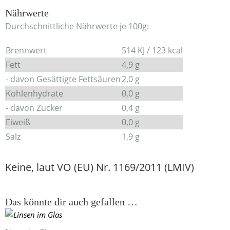
Nährwerte
Durchschnittliche Nährwerte je 100g:
Brennwert
514 KJ / 123 kcal
Fett
4,9 g
- davon Gesättigte Fettsäuren
2,0 g
Kohlenhydrate
0,0 g
- davon Zucker
0,4 g
Eiweiß
0,0 g
Salz
1,9 g
Keine, laut VO (EU) Nr. 1169/2011 (LMIV)
Das könnte dir auch gefallen …