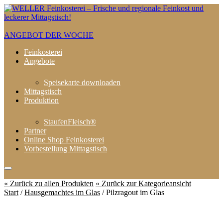
ANGEBOT DER WOCHE
Feinkosterei
Angebote
Speisekarte downloaden
Mittagstisch
Produktion
StaufenFleisch®
Partner
Online Shop Feinkosterei
Vorbestellung Mittagstisch
« Zurück zu allen Produkten
« Zurück zur Kategorieansicht
Start
/
Hausgemachtes im Glas
/ Pilzragout im Glas