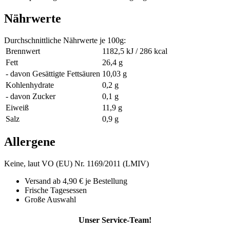
Nährwerte
Durchschnittliche Nährwerte je 100g:
Brennwert
1182,5 kJ / 286 kcal
Fett
26,4 g
- davon Gesättigte Fettsäuren
10,03 g
Kohlenhydrate
0,2 g
- davon Zucker
0,1 g
Eiweiß
11,9 g
Salz
0,9 g
Allergene
Keine, laut VO (EU) Nr. 1169/2011 (LMIV)
Versand ab 4,90 € je Bestellung
Frische Tagesessen
Große Auswahl
Unser Service-Team!