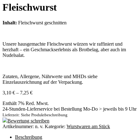
Fleischwurst
Inhalt:
Fleischwurst geschnitten
Unsere hausgemachte Fleischwurst würzen wir raffiniert und
herzhaft – ein Geschmackserlebnis als Brotbelag, aber auch im
Nudelsalat.
Zutaten, Allergene, Nährwerte und MHDs siehe
Einzelauszeichnung auf der Verpackung.
Preisspanne:
3,10
€
–
7,25
€
3,10 €
Enthält 7% Red. Mwst.
bis
24-Stunden-Lieferservice bei Bestellung Mo-Do > jeweils bis 9 Uhr
7,25 €
Lieferzeit: Siehe Produktbeschreibung
Bewertung schreiben
Artikelnummer:
n. v.
Kategorie:
Wurstwaren am Stück
Beschreibung