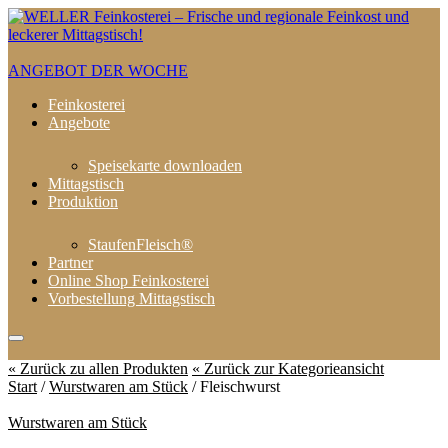
ANGEBOT DER WOCHE
Feinkosterei
Angebote
Speisekarte downloaden
Mittagstisch
Produktion
StaufenFleisch®
Partner
Online Shop Feinkosterei
Vorbestellung Mittagstisch
« Zurück zu allen Produkten
« Zurück zur Kategorieansicht
Start
/
Wurstwaren am Stück
/ Fleischwurst
Wurstwaren am Stück