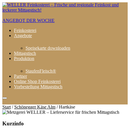
ANGEBOT DER WOCHE
Feinkosterei
Angebote
Speisekarte downloaden
Mittagstisch
Produktion
StaufenFleisch®
Partner
Online Shop Feinkosterei
Vorbestellung Mittagstisch
Start
/
Schönegger Käse Alm
/ Hartkäse
Kurzinfo