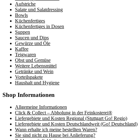
Aufstriche
Salate und Salatdressing
Bowls
Küchenfertiges
Küchenfertiges in Dosen
Suppen
Saucen und Dips
Gewürze und Öle
Kaffee
Teigwaren
Obst und Gemüse
Weitere Lebensmittel
Getränke und Wein
Vorteilspakete
Haushalt und Hygiene
Shop Informationen
Allgemeine Informationen
Click & Collect – Abholung in der Feinkosterei®
Liefergebiete und Kosten Regional (Stuttgart Go! Regio)
Liefergebiete und Kosten Deutschlandweit (Go! Deutschland)
Wann erhalte ich meine bestellten Waren?
Sie sind nicht zu Hause bei Anlieferung?