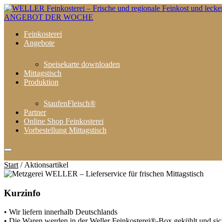
ANGEBOT DER WOCHE
Feinkosterei
Angebote
Speisekarte downloaden
Mittagstisch
Produktion
StaufenFleisch®
Partner
Online Shop Feinkosterei
Vorbestellung Mittagstisch
Start
/ Aktionsartikel
Kurzinfo
• Wir liefern innerhalb Deutschlands
• Die Waren werden in der Weller Feinkosterei®-Box gekühlt und sic